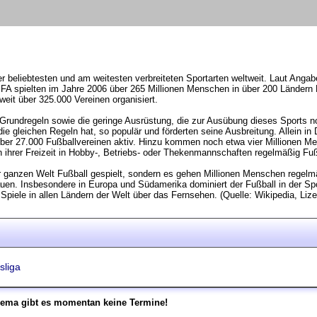
der beliebtesten und am weitesten verbreiteten Sportarten weltweit. Laut Anga
FA spielten im Jahre 2006 über 265 Millionen Menschen in über 200 Ländern 
tweit über 325.000 Vereinen organisiert.
 Grundregeln sowie die geringe Ausrüstung, die zur Ausübung dieses Sports n
die gleichen Regeln hat, so populär und förderten seine Ausbreitung. Allein i
ber 27.000 Fußballvereinen aktiv. Hinzu kommen noch etwa vier Millionen Me
 ihrer Freizeit in Hobby-, Betriebs- oder Thekenmannschaften regelmäßig Fuß
er ganzen Welt Fußball gespielt, sondern es gehen Millionen Menschen regelmä
n. Insbesondere in Europa und Südamerika dominiert der Fußball in der Spor
 Spiele in allen Ländern der Welt über das Fernsehen. (Quelle: Wikipedia, Li
sliga
hema gibt es momentan keine Termine!