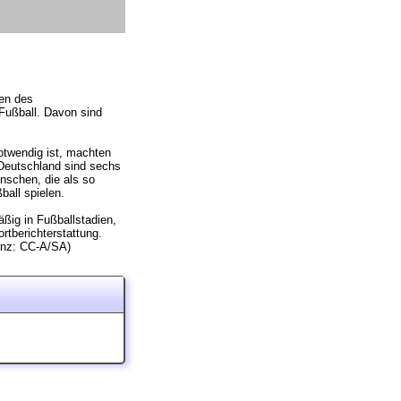
ben des
Fußball. Davon sind
otwendig ist, machten
n Deutschland sind sechs
nschen, die als so
ball spielen.
ßig in Fußballstadien,
tberichterstattung.
zenz: CC-A/SA)