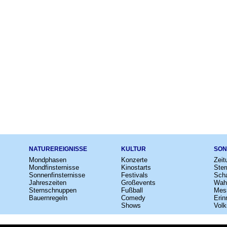
NATUREREIGNISSE
KULTUR
SON
Mondphasen
Konzerte
Zeit
Mondfinsternisse
Kinostarts
Ster
Sonnenfinsternisse
Festivals
Scha
Jahreszeiten
Großevents
Wah
Sternschnuppen
Fußball
Mes
Bauernregeln
Comedy
Erin
Shows
Volk