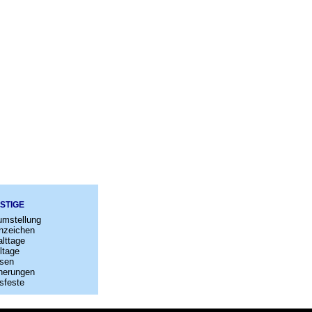
STIGE
umstellung
nzeichen
lttage
ltage
sen
nerungen
sfeste